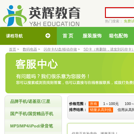
热门搜索：
免费
首 页
服装服饰
箱包配饰
课程导航
首页
>
数码电器
>
闪存卡/U盘/移动存储
>
SD卡（将删除，请发到闪存卡
品牌手机/诺基亚/三星
价格范围：
所有
1～100元
100
排序结果：
销量从高到低
信用从高
国产手机/国货精品手机
MP3/MP4/iPod/录音笔
信息正在补充中，谢谢关注！