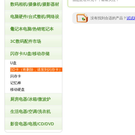
数码相机/摄像机/摄影器材
电脑硬件/台式整机/网络设
没有找到合适的产品？
试试
备
笔记本电脑/热销笔记本
3C数码配件市场
闪存卡/U盘/移动存储
U盘
SD卡（将删除，请发到闪存卡）
闪存卡
记忆棒
移动硬盘
厨房电器/冰箱/微波炉
生活电器/空调/洗衣机
影音电器/电视/CD/DVD