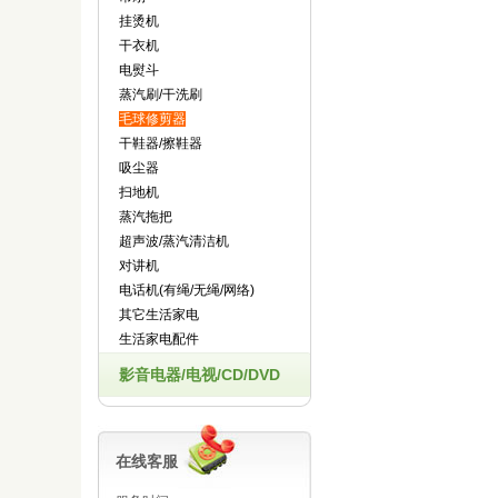
挂烫机
干衣机
电熨斗
蒸汽刷/干洗刷
毛球修剪器
干鞋器/擦鞋器
吸尘器
扫地机
蒸汽拖把
超声波/蒸汽清洁机
对讲机
电话机(有绳/无绳/网络)
其它生活家电
生活家电配件
影音电器/电视/CD/DVD
在线客服