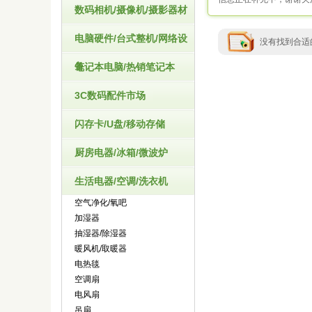
数码相机/摄像机/摄影器材
电脑硬件/台式整机/网络设
没有找到合适
备
笔记本电脑/热销笔记本
3C数码配件市场
闪存卡/U盘/移动存储
厨房电器/冰箱/微波炉
生活电器/空调/洗衣机
空气净化/氧吧
加湿器
抽湿器/除湿器
暖风机/取暖器
电热毯
空调扇
电风扇
吊扇