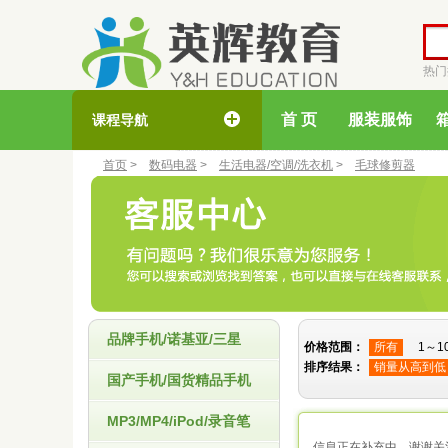
热
首 页
服装服饰
课程导航
首页
>
数码电器
>
生活电器/空调/洗衣机
>
毛球修剪器
品牌手机/诺基亚/三星
价格范围：
所有
1～1
排序结果：
销量从高到低
国产手机/国货精品手机
MP3/MP4/iPod/录音笔
信息正在补充中，谢谢关