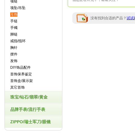
项链
项坠/吊坠
耳饰
没有找到合适的产品？
试试
手链
手镯
脚链
戒指/指环
胸针
摆件
发饰
DIY饰品配件
首饰保养鉴定
首饰盒/展示架
其它首饰
珠宝/钻石/翡翠/黄金
品牌手表/流行手表
ZIPPO/瑞士军刀/眼镜