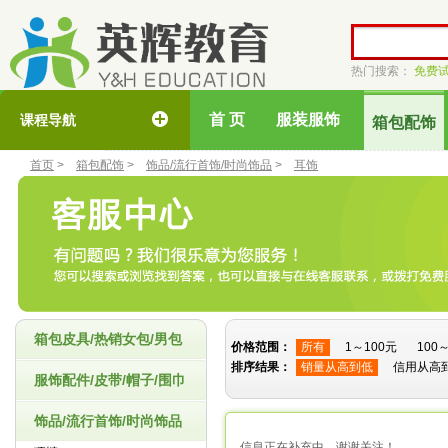
热门搜索：
免费
首 页
服装服饰
课程导航
箱包配饰
首页
>
箱包配饰
>
饰品/流行首饰/时尚饰品
>
耳饰
箱包皮具/热销女包/男包
价格范围：
所有
1～100元
100
排序结果：
销量从高到低
信用从高
服饰配件/皮带/帽子/围巾
饰品/流行首饰/时尚饰品
信息正在补充中，谢谢关注！