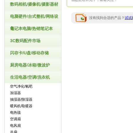
数码相机/摄像机/摄影器材
电脑硬件/台式整机/网络设
没有找到合适的产品？
试试
备
笔记本电脑/热销笔记本
3C数码配件市场
闪存卡/U盘/移动存储
厨房电器/冰箱/微波炉
生活电器/空调/洗衣机
空气净化/氧吧
加湿器
抽湿器/除湿器
暖风机/取暖器
电热毯
空调扇
电风扇
吊扇