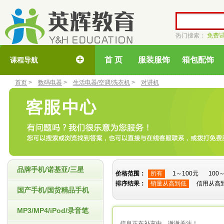
热门搜索：
免费
首 页
服装服饰
箱包配饰
课程导航
首页
>
数码电器
>
生活电器/空调/洗衣机
>
对讲机
品牌手机/诺基亚/三星
价格范围：
所有
1～100元
100
排序结果：
销量从高到低
信用从高
国产手机/国货精品手机
MP3/MP4/iPod/录音笔
信息正在补充中，谢谢关注！