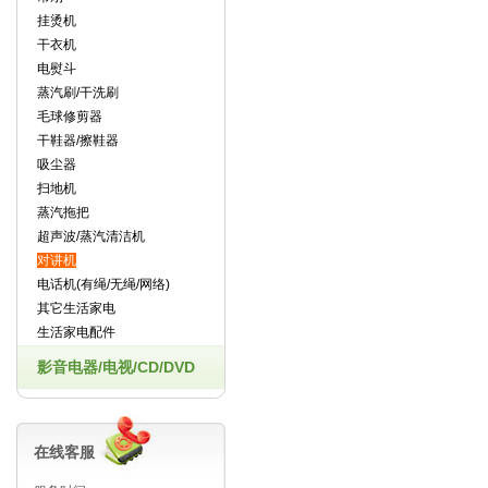
挂烫机
干衣机
电熨斗
蒸汽刷/干洗刷
毛球修剪器
干鞋器/擦鞋器
吸尘器
扫地机
蒸汽拖把
超声波/蒸汽清洁机
对讲机
电话机(有绳/无绳/网络)
其它生活家电
生活家电配件
影音电器/电视/CD/DVD
在线客服