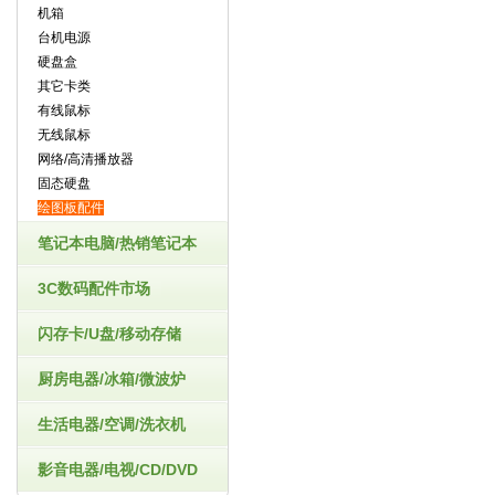
机箱
台机电源
硬盘盒
其它卡类
有线鼠标
无线鼠标
网络/高清播放器
固态硬盘
绘图板配件
笔记本电脑/热销笔记本
3C数码配件市场
闪存卡/U盘/移动存储
厨房电器/冰箱/微波炉
生活电器/空调/洗衣机
影音电器/电视/CD/DVD