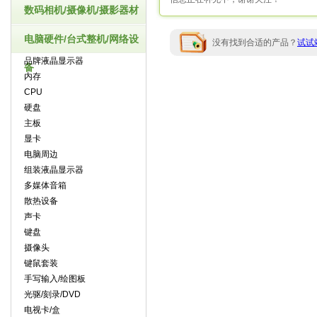
数码相机/摄像机/摄影器材
电脑硬件/台式整机/网络设
没有找到合适的产品？
试试
品牌液晶显示器
备
内存
CPU
硬盘
主板
显卡
电脑周边
组装液晶显示器
多媒体音箱
散热设备
声卡
键盘
摄像头
键鼠套装
手写输入/绘图板
光驱/刻录/DVD
电视卡/盒