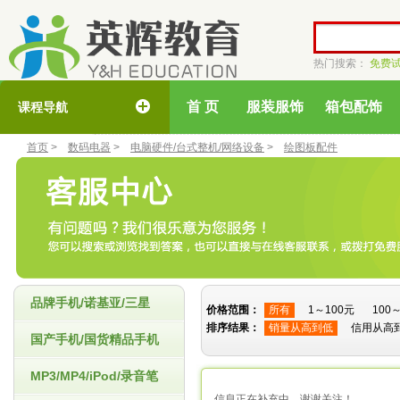
热门搜索：
免费
首 页
服装服饰
箱包配饰
课程导航
首页
>
数码电器
>
电脑硬件/台式整机/网络设备
>
绘图板配件
品牌手机/诺基亚/三星
价格范围：
所有
1～100元
100
排序结果：
销量从高到低
信用从高
国产手机/国货精品手机
MP3/MP4/iPod/录音笔
信息正在补充中，谢谢关注！