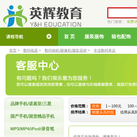
热门搜索：
免费
首 页
服装服饰
箱包配饰
课程导航
首页
>
数码电器
>
数码相机/摄像机/摄影器材
>
专业数码单反
品牌手机/诺基亚/三星
价格范围：
所有
1～100元
100
排序结果：
销量从高到低
信用从高
国产手机/国货精品手机
MP3/MP4/iPod/录音笔
信息正在补充中，谢谢关注！