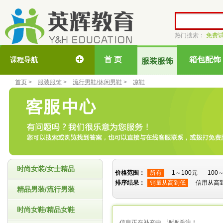
热门搜索：
免费
首 页
箱包配饰
课程导航
服装服饰
首页
>
服装服饰
>
流行男鞋/休闲男鞋
>
凉鞋
时尚女装/女士精品
价格范围：
所有
1～100元
100
排序结果：
销量从高到低
信用从高
精品男装/流行男装
时尚女鞋/精品女鞋
信息正在补充中，谢谢关注！