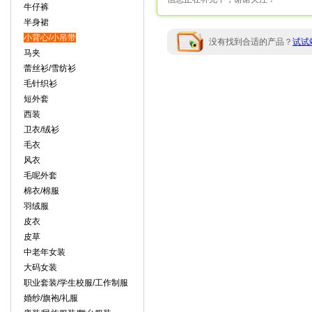
牛仔裤
半身裙
小背心/小吊带
没有找到合适的产品？
试试
马夹
蕾丝衫/雪纺衫
毛针织衫
短外套
西装
卫衣/绒衫
毛衣
风衣
毛呢外套
棉衣/棉服
羽绒服
皮衣
皮草
中老年女装
大码女装
职业套装/学生校服/工作制服
婚纱/旗袍/礼服