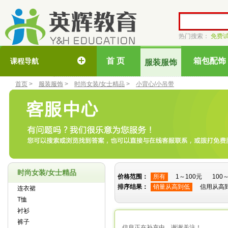
热门搜索：
免费
首 页
箱包配饰
课程导航
服装服饰
首页
>
服装服饰
>
时尚女装/女士精品
>
小背心/小吊带
时尚女装/女士精品
价格范围：
所有
1～100元
100
排序结果：
销量从高到低
信用从高
连衣裙
T恤
衬衫
裤子
信息正在补充中，谢谢关注！